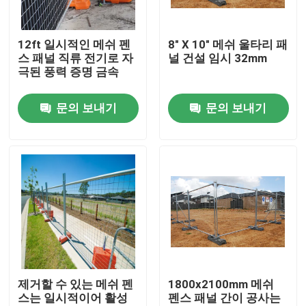
제품 소개
12ft 일시적인 메쉬 펜
8" X 10" 메쉬 울타리 패
스 패널 직류 전기로 자
널 건설 임시 32mm
극된 풍력 증명 금속
동영상
문의 보내기
문의 보내기
메쉬 펜스 패널
보안 경보 메쉬 펜스
Ｖ 메쉬 보안 펜싱
체인 링크 펜스
제거할 수 있는 메쉬 펜
1800x2100mm 메쉬
스는 일시적이어 활성
펜스 패널 간이 공사는
철 만드는 울타리