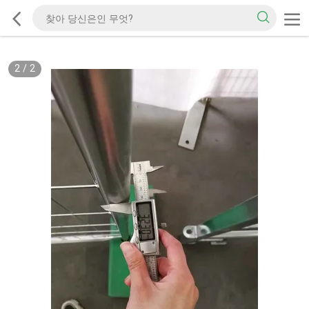
2
/
2