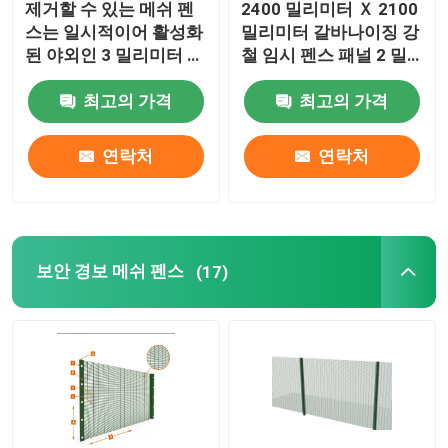
제거할 수 있는 메쉬 펜
2400 밀리미터 Ｘ 2100
스는 일시적이어 활성화
밀리미터 갈바나이징 강
메탈성 펜스 게이트
된 야외인 3 밀리미터 공
철 임시 펜스 패널 2 밀
사에 판벽널을 끼웁니다
리미터
최고의 가격
최고의 가격
금속 그물 세공 커튼
연락처
연락처
아주 튼튼하 개 개집
금속 유도 장치부
보안 경보 메쉬 펜스
(17)