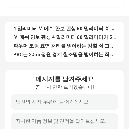
Ｖ 메쉬 안보 펜싱 4 밀리미터 60 밀리미터가 50 밀리미터 Ｘ 200 밀리미터를 부친 강철 3D
파우더 코팅 표면 처리를 방어하는 강철 쇠 그물 안전성
우리에 대하여
PVC는 2.5m 정원 경계 철조망을 방어하는 직류 전기로 자극된 V자 형 보 보안을 코팅했습니다
4 밀리미터 직류 전기로 자극된 Ｖ 메쉬 보안 펜싱 3000 밀리미터 2500 밀리미터
공장 여행
3D 용접된 V 메쉬 보안 펜싱 PVC 코팅 아연 도금
뜨거운 침지된 직류 전기로 자극된 체인 링크 펜스 PVC는 50ft 길이를 코팅했습니다
품질 관리
6ft 50ft 다이아몬드 메쉬 펜스 PVC는 Gi 체인 링크 메쉬 9 계측기를 코팅했습니다
2in 메시와 10ft 포스트 간격을 가진 PVC 코팅 Gi 체인 연결 담 8ft 고도
연락주세요
50ft를 방어하는 산업 Gi 체인 링크를 코팅하는 뜨거운 침지된 파우더
메시지를 남겨주세요
9 계측기 아연도강 체인 링크 펜스 50ft 분말 코팅
곧 다시 연락 드리겠습니다!
50ft 과중한 업무는 윈갈론 분말 코팅을 방어하는 체인 링크를 활성화했습니다
인용문을 요구하세요
뜨거운 침지된 직류 전기로 자극된 5 Ft 체인 링크 펜스 다이아몬드 메쉬 쇠그물 울타리
아주 튼튼한 2 Ｘ 2 체인 링크 펜스 9 계측기 직류 전기로 자극된 50ft Ｘ 8ft 다이아몬드 와이어 메쉬
메쉬 펜스 패널
5 피트 체인 와이어 메쉬 펜스 직류 전기로 자극된 PVC 상업적 금속 사이클론 와이어 메쉬 상호 링크 쇠그물 울타리
각주들 10ft 간격 직류 전기로 자극된 PVC와 윈갈론 체인 링크 펜스 1.0-6.0mm
보안 경보 메쉬 펜스