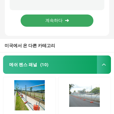
10ft 각주 9 계측기 PVC 코팅을 방어하는 가든 체인 메쉬
맞춤 청색과 9 계측기 2 인치 체인 링크 펜스
Ｖ 메쉬 보안 펜싱
사이클론 체인 링크 메쉬 직류 전기로 자극된 PVC는 50x50mm 2.5in을 코팅했습니다
충돌 PVC는 체인 링크 펜스 농가 강철 쇠 그물 펜싱을 코팅했습니다
체인 링크 펜스
미국에서 온 다른 카테고리
철 만드는 울타리
목장 울타리
메쉬 펜스 패널
(10)
고정된 무리 울타리
가설 울타리는 판벽널을 끼웁니다
말뚝 울타리 울타리