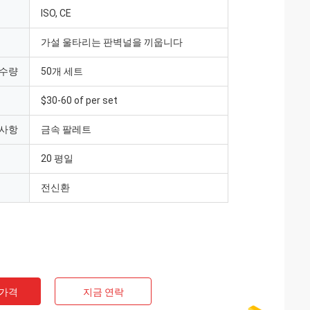
ISO, CE
가설 울타리는 판벽널을 끼웁니다
 수량
50개 세트
$30-60 of per set
 사항
금속 팔레트
20 평일
전신환
 가격
지금 연락