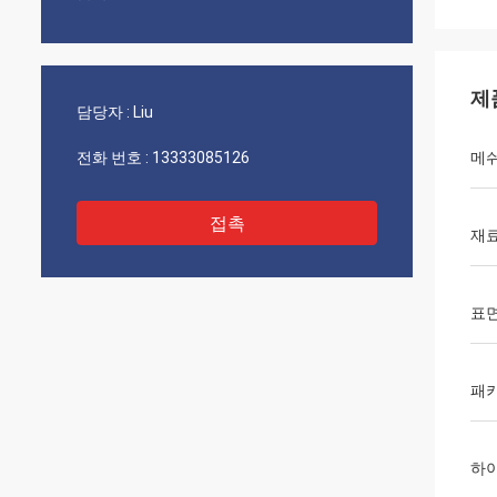
제
담당자 :
Liu
전화 번호 :
13333085126
메쉬
접촉
재
표면
패
하