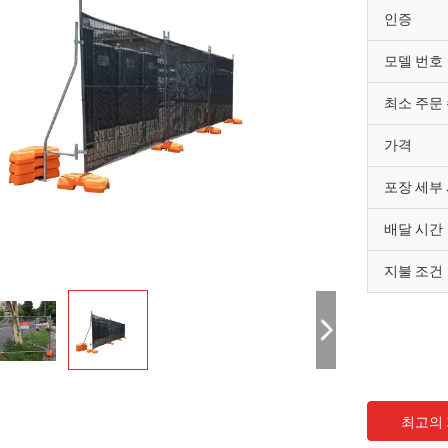
인증
모델 번호
최소 주문
가격
포장 세부
배달 시간
지불 조건
최고의