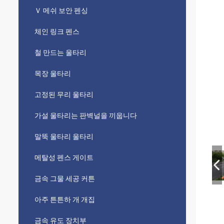
Ｖ 메쉬 보안 펜싱
체인 링크 펜스
철 만드는 울타리
목장 울타리
고정된 무리 울타리
가설 울타리는 판벽널을 끼웁니다
말뚝 울타리 울타리
메탈성 펜스 게이트
금속 그물 세공 커튼
아주 튼튼하 개 개집
금속 유도 장치부