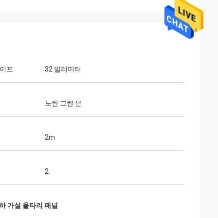
파이프
32 밀리미터
노란 그렌 은
2m
2
튼튼하 가설 울타리 패널