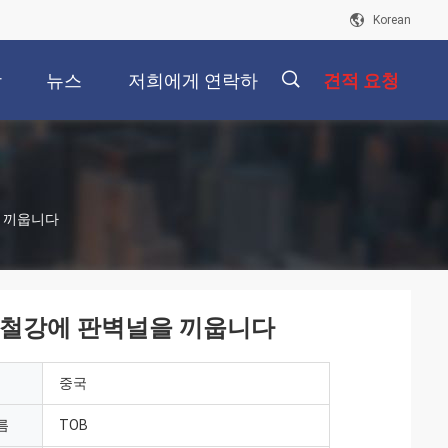
Korean
상
뉴스
저희에게 연락하
견적 요청
십시오
描
을 끼웁니다
述
10 철강에 판벽널을 끼웁니다
중국
름
TOB