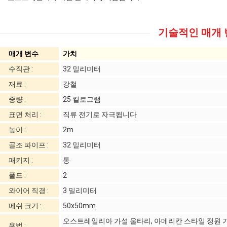
기술적인 매개 변
매개 변수
가치
수직관 :
32 밀리미터
재료 :
강철
중량 :
25 킬로그램
표면 처리 :
직류 전기로 자극됩니다
높이 :
2m
골조 파이프 :
32 밀리미터
패키지 :
통
폴드 :
2
와이어 직경 :
3 밀리미터
메쉬 크기 :
50x50mm
오스트레일리아 가설 울타리, 아메리칸 스타일 정원 가
용법 :